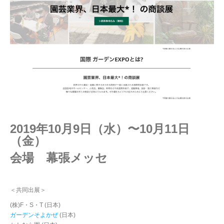
2019年10月9日（水）〜10月11日
（金）
会場 幕張メッセ
＜共同出展＞
(株)F・S・T (日本)
ガーデンそよかぜ
(日本)