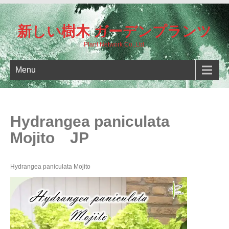
新しい樹木 ガーデンプランツ
Plant Network Co.,Ltd.
Menu
Hydrangea paniculata
Mojito JP
Hydrangea paniculata Mojito