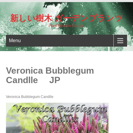
新しい樹木 ガーデンプランツ
Plant Network Co.,Ltd.
Menu
Veronica Bubblegum
Candlle JP
Veronica Bubblegum Candlle