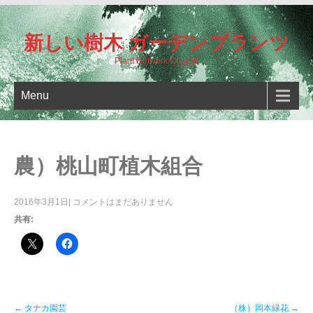
新しい樹木 ガーデンプランツ
Plant Network Co.,Ltd.
Menu
農）桃山町植木組合
2016年3月1日
|
コメントはまだありません
共有:
Post
←
タナカ園芸
（株）岡本緑花
→