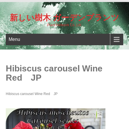
新しい樹木 ガーデンプランツ
Plant Network Co.,Ltd.
Menu
Hibiscus carousel Wine
Red JP
Hibiscus carousel Wine Red JP