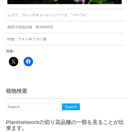
ムクゲ フレンチキャバレーシリーズ ”パープル”
種苗法登録品種 第29668号
特徴：アオイ科フヨウ属
共有:
植物検索
Plantnetworkの切り花品種の一部を見ることが出
来ます。